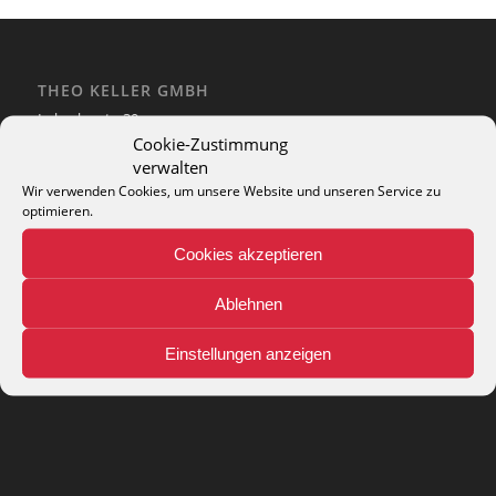
THEO KELLER GMBH
Lohackerstr. 30
44867 Bochum
Cookie-Zustimmung
phone: + 49 (2327) 3083 - 20
verwalten
e-mail:
info@theko-collection.com
Wir verwenden Cookies, um unsere Website und unseren Service zu
optimieren.
Cookies akzeptieren
Ablehnen
INFO
Pflegehinweise
Einstellungen anzeigen
Teppich-Lexikon