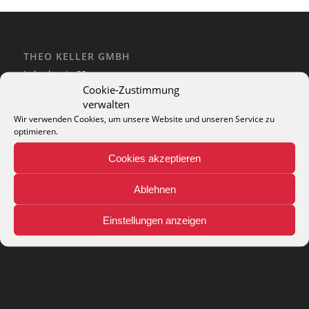
THEO KELLER GMBH
Lohackerstr. 30
44867 Bochum
Cookie-Zustimmung
phone: + 49 (2327) 3083 - 20
verwalten
e-mail:
info@theko-collection.com
Wir verwenden Cookies, um unsere Website und unseren Service zu
optimieren.
Cookies akzeptieren
Ablehnen
INFO
Pflegehinweise
Einstellungen anzeigen
Teppich-Lexikon