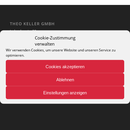
THEO KELLER GMBH
Lohackerstr. 30
44867 Bochum
Cookie-Zustimmung
phone: + 49 (2327) 3083 - 20
verwalten
e-mail:
info@theko-collection.com
Wir verwenden Cookies, um unsere Website und unseren Service zu
optimieren.
Cookies akzeptieren
Ablehnen
INFO
Pflegehinweise
Einstellungen anzeigen
Teppich-Lexikon