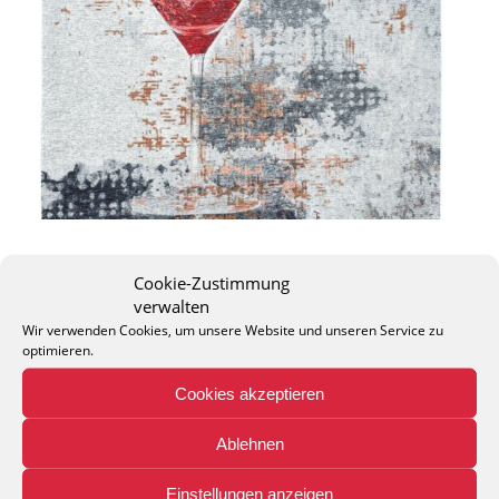
Cookie-Zustimmung
verwalten
Wir verwenden Cookies, um unsere Website und unseren Service zu
optimieren.
THEO KELLER GMBH
Cookies akzeptieren
Lohackerstr. 30
44867 Bochum
phone: + 49 (2327) 3083 - 20
Ablehnen
e-mail:
info@theko-collection.com
Einstellungen anzeigen