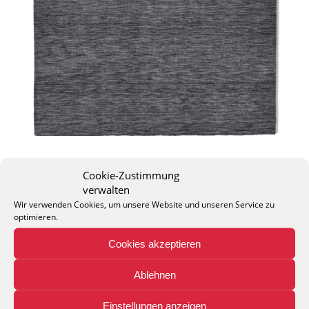
Cookie-Zustimmung
verwalten
Wir verwenden Cookies, um unsere Website und unseren Service zu
optimieren.
THEO KELLER GMBH
Cookies akzeptieren
Lohackerstr. 30
44867 Bochum
phone: + 49 (2327) 3083 - 20
Ablehnen
e-mail:
info@theko-collection.com
Einstellungen anzeigen