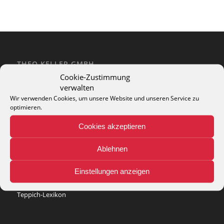
THEO KELLER GMBH
Cookie-Zustimmung
Lohackerstr. 30
verwalten
44867 Bochum
phone: + 49 (2327) 3083 - 20
Wir verwenden Cookies, um unsere Website und unseren Service zu
optimieren.
e-mail:
info@theko-collection.com
Cookies akzeptieren
Ablehnen
INFO
Einstellungen anzeigen
Pflegehinweise
Teppich-Lexikon