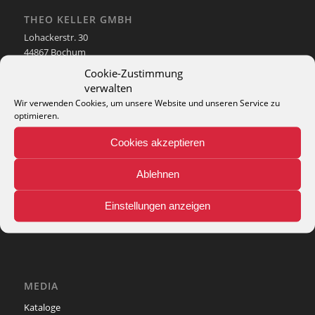
THEO KELLER GMBH
Lohackerstr. 30
44867 Bochum
phone: + 49 (2327) 3083 - 20
Cookie-Zustimmung
e-mail:
info@theko-collection.com
verwalten
Wir verwenden Cookies, um unsere Website und unseren Service zu
optimieren.
Cookies akzeptieren
INFO
Ablehnen
Pflegehinweise
Teppich-Lexikon
Einstellungen anzeigen
MEDIA
Kataloge