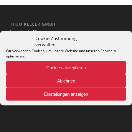
THEO KELLER GMBH
Lohackerstr. 30
44867 Bochum
Cookie-Zustimmung
phone: + 49 (2327) 3083 - 20
verwalten
e-mail:
info@theko-collection.com
Wir verwenden Cookies, um unsere Website und unseren Service zu
optimieren.
Cookies akzeptieren
Ablehnen
INFO
Pflegehinweise
Einstellungen anzeigen
Teppich-Lexikon