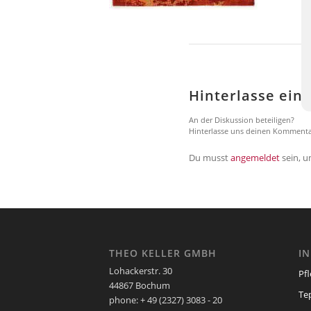
Hinterlasse ei
An der Diskussion beteiligen?
Hinterlasse uns deinen Kommenta
Du musst
angemeldet
sein, 
THEO KELLER GMBH
I
Lohackerstr. 30
Pf
44867 Bochum
Te
phone: + 49 (2327) 3083 - 20