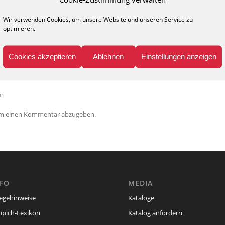
Wir verwenden Cookies, um unsere Website und unseren Service zu
0
optimieren.
KOMMENTARE
Cookies akzeptieren
Ablehnen
Einstellungen anzeigen
nen Kommentar
r!
um einen Kommentar abzugeben.
NFO
MEDIA
legehinweise
Kataloge
ppich-Lexikon
Katalog anfordern