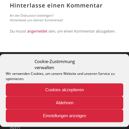
Hinterlasse einen Kommentar
An der Diskussion beteiligen?
Hinterlasse uns deinen Kommentar!
Du musst
angemeldet
sein, um einen Kommentar abzugeben.
Cookie-Zustimmung
verwalten
THEO KELLER GMBH
Wir verwenden Cookies, um unsere Website und unseren Service zu
Lohackerstr. 30
optimieren.
44867 Bochum
Cookies akzeptieren
phone: + 49 (2327) 3083 - 20
e-mail:
info@theko-collection.com
Ablehnen
Einstellungen anzeigen
INFO