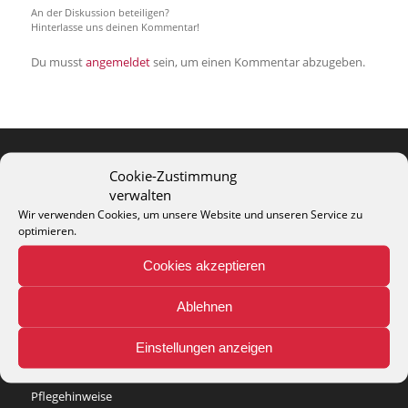
An der Diskussion beteiligen?
Hinterlasse uns deinen Kommentar!
Du musst
angemeldet
sein, um einen Kommentar abzugeben.
Cookie-Zustimmung
THEO KELLER GMBH
verwalten
Lohackerstr. 30
Wir verwenden Cookies, um unsere Website und unseren Service zu
44867 Bochum
optimieren.
phone: + 49 (2327) 3083 - 20
Cookies akzeptieren
e-mail:
info@theko-collection.com
Ablehnen
Einstellungen anzeigen
INFO
Pflegehinweise