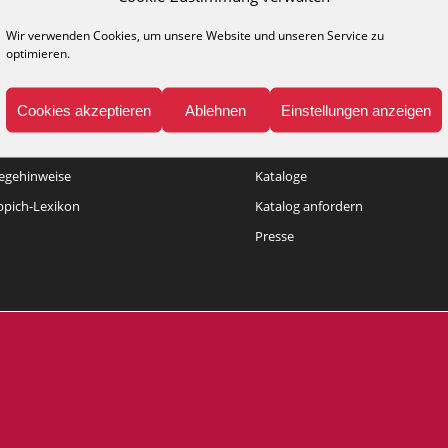
Wir verwenden Cookies, um unsere Website und unseren Service zu
optimieren.
Cookies akzeptieren
Ablehnen
Einstellungen anzeigen
NFO
MEDIA
legehinweise
Kataloge
ppich-Lexikon
Katalog anfordern
Presse