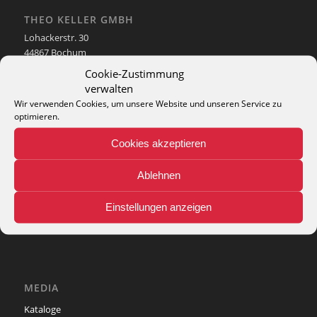
THEO KELLER GMBH
Lohackerstr. 30
44867 Bochum
phone: + 49 (2327) 3083 - 20
Cookie-Zustimmung
e-mail:
info@theko-collection.com
verwalten
Wir verwenden Cookies, um unsere Website und unseren Service zu
optimieren.
Cookies akzeptieren
INFO
Ablehnen
Pflegehinweise
Teppich-Lexikon
Einstellungen anzeigen
MEDIA
Kataloge