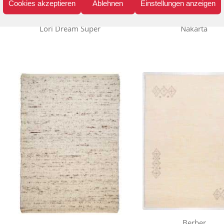
Cookies akzeptieren
Ablehnen
Einstellungen anzeigen
Lori Dream Super
Nakarta
Berber
Berberina Super
Berber