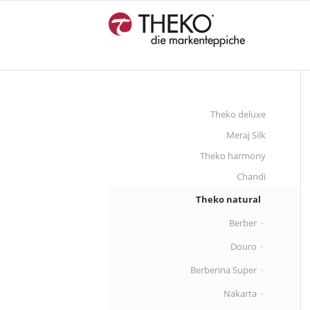
Theko deluxe
Meraj Silk
Theko harmony
Chandi
Theko natural
Berber
Douro
Berberina Super
Nakarta